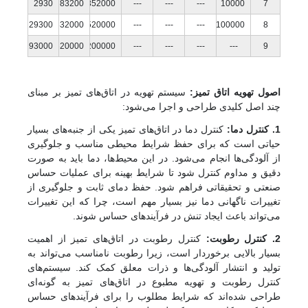
2930
83200
352000
---
---
---
10000
7
29300
832000
3520000
---
---
---
100000
8
293000
8320000
35200000
---
---
---
---
9
اصول تهویه اتاق تمیز:
سیستم تهویه در اتاق‌های تمیز بر مبنای
چند اصل کلیدی طراحی و اجرا می‌شود:
1. کنترل دما:
کنترل دما در اتاق‌های تمیز یکی از جنبه‌های بسیار
حیاتی است که برای حفظ شرایط محیطی مناسب و جلوگیری
از آلودگی‌ها انجام می‌شود. در این محیط‌ها، دما باید به صورت
دقیق و مداوم کنترل شود تا شرایط بهینه برای عملیات حساس
صنعتی و تحقیقاتی فراهم شود. حفظ دمای ثابت و جلوگیری از
تغییرات ناگهانی دما نیز بسیار مهم است، چرا که این تغییرات
می‌تواند باعث ایجاد تنش در فرآیندهای حساس شوند.
2. کنترل رطوبت:
کنترل رطوبت در اتاق‌های تمیز از اهمیت
بسیار بالایی برخوردار است، زیرا رطوبت نامناسب می‌تواند به
تولید و انتشار آلودگی‌ها و ذرات معلق کمک کند. سیستم‌های
کنترل رطوبت و تهویه مطبوع در اتاق‌های تمیز به گونه‌ای
طراحی شده‌اند که شرایط مطلوب را برای فرآیندهای حساس