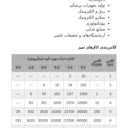
تولید تجهیزات پزشکی
برق و الکترونیک
میکرو الکترونیک
بیوتکنولوژی
صنایع غذایی
آزمایشگاه‌های و تحقیقات علمی
کلاس‌بندی اتاق‌های تمیز
اندازه ذرات مورد تایید (میکرومتر)
کلاس
کلاس
FS209
ISO
5.0
1.0
0.5
0.3
0.2
0.1
---
---
---
---
2
10
---
1
---
---
4
10
24
100
---
2
---
8
35
102
237
1000
1
3
---
83
352
1020
2370
10000
10
4
29
832
3520
10200
23700
100000
100
5
293
8320
35200
102000
237000
1000000
1000
6