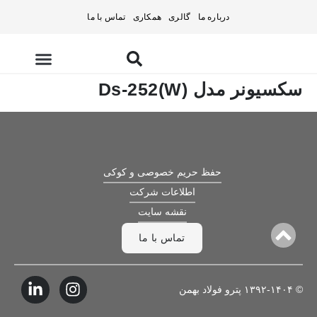
درباره ما
گالری
همکاری
تماس با ما
سکسیونر مدل Ds-252(W)
تامین تجهیزات
حفظ حریم خصوصی و کوکی
اطلاعات شرکت
نقشه سایت
تماس با ما
© ۱۳۹۲-۱۴۰۴ پترو فولاد بهمن