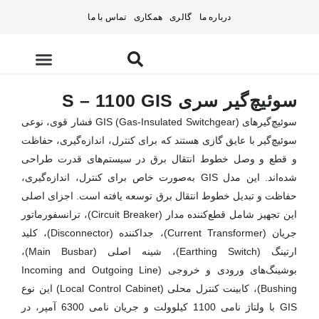
درباره ما
گالری
همکاری
تماس با ما
تامین تجهیزات
سوئیچ‌گیر سری S – 1100 GIS
سوئیچ‌گیرهای GIS (Gas-Insulated Switchgear) فشار قوی، نوعی
سوئیچ‌گیر با عایق گازی هستند که برای کنترل، اندازه‌گیری، حفاظت
و قطع و وصل خطوط انتقال برق در سیستم‌های قدرت طراحی
شده‌اند. این مدل GIS به‌صورت خاص برای کنترل، اندازه‌گیری،
حفاظت و تبدیل خطوط انتقال برق توسعه یافته است. اجزای اصلی
این تجهیز شامل قطع‌کننده مدار (Circuit Breaker)، ترانسفورماتور
جریان (Current Transformer)، جداکننده (Disconnector)، کلید
ارتینگ (Earthing Switch)، شینه اصلی (Main Busbar)،
بوشینگ‌های ورودی و خروجی (Incoming and Outgoing Line
Bushing)، کابینت کنترل محلی (Local Control Cabinet) این نوع
GIS با ولتاژ نامی 1100 کیلوولت و جریان نامی 6300 آمپر، در